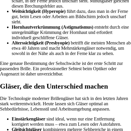
scharf, in der Ferne jedoch unscharf sieht. Minusgläser gleichen
diesen Brechungsfehler aus.
Weitsichtigkeit (Hyperopie)
führt dazu, dass man in der Ferne
gut, beim Lesen oder Arbeiten am Bildschirm jedoch unscharf
sieht.
Hornhautverkrümmung (Astigmatismus)
entsteht durch eine
unregelmäßige Krümmung der Hornhaut und erfordert
individuell geschliffene Gläser.
Alterssichtigkeit (Presbyopie)
betrifft die meisten Menschen ab
etwa 40 Jahren und macht Mehrstärkengläser notwendig, um
sowohl in der Nähe als auch in der Ferne klar zu sehen.
Eine genaue Bestimmung der Sehschwäche ist der erste Schritt zur
passenden Brille. Ein professioneller Sehtest beim Optiker oder
Augenarzt ist daher unverzichtbar.
Gläser, die den Unterschied machen
Die Technologie moderner Brillengläser hat sich in den letzten Jahren
stark weiterentwickelt. Heute lassen sich Gläser optimal an
Sehbedürfnisse, Lebensstil und Arbeitsumgebung anpassen.
Einstärkengläser
sind ideal, wenn nur eine Entfernung
korrigiert werden muss – etwa zum Lesen oder Autofahren.
Gleitsichtgläser
kombinieren mehrere Sehbereiche in einem