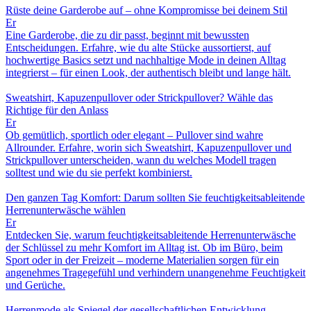
Rüste deine Garderobe auf – ohne Kompromisse bei deinem Stil
Er
Eine Garderobe, die zu dir passt, beginnt mit bewussten
Entscheidungen. Erfahre, wie du alte Stücke aussortierst, auf
hochwertige Basics setzt und nachhaltige Mode in deinen Alltag
integrierst – für einen Look, der authentisch bleibt und lange hält.
Sweatshirt, Kapuzenpullover oder Strickpullover? Wähle das
Richtige für den Anlass
Er
Ob gemütlich, sportlich oder elegant – Pullover sind wahre
Allrounder. Erfahre, worin sich Sweatshirt, Kapuzenpullover und
Strickpullover unterscheiden, wann du welches Modell tragen
solltest und wie du sie perfekt kombinierst.
Den ganzen Tag Komfort: Darum sollten Sie feuchtigkeitsableitende
Herrenunterwäsche wählen
Er
Entdecken Sie, warum feuchtigkeitsableitende Herrenunterwäsche
der Schlüssel zu mehr Komfort im Alltag ist. Ob im Büro, beim
Sport oder in der Freizeit – moderne Materialien sorgen für ein
angenehmes Tragegefühl und verhindern unangenehme Feuchtigkeit
und Gerüche.
Herrenmode als Spiegel der gesellschaftlichen Entwicklung