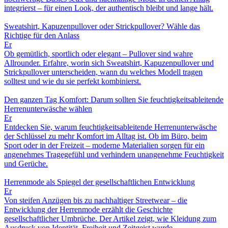
integrierst – für einen Look, der authentisch bleibt und lange hält.
Sweatshirt, Kapuzenpullover oder Strickpullover? Wähle das
Richtige für den Anlass
Er
Ob gemütlich, sportlich oder elegant – Pullover sind wahre
Allrounder. Erfahre, worin sich Sweatshirt, Kapuzenpullover und
Strickpullover unterscheiden, wann du welches Modell tragen
solltest und wie du sie perfekt kombinierst.
Den ganzen Tag Komfort: Darum sollten Sie feuchtigkeitsableitende
Herrenunterwäsche wählen
Er
Entdecken Sie, warum feuchtigkeitsableitende Herrenunterwäsche
der Schlüssel zu mehr Komfort im Alltag ist. Ob im Büro, beim
Sport oder in der Freizeit – moderne Materialien sorgen für ein
angenehmes Tragegefühl und verhindern unangenehme Feuchtigkeit
und Gerüche.
Herrenmode als Spiegel der gesellschaftlichen Entwicklung
Er
Von steifen Anzügen bis zu nachhaltiger Streetwear – die
Entwicklung der Herrenmode erzählt die Geschichte
gesellschaftlicher Umbrüche. Der Artikel zeigt, wie Kleidung zum
Ausdruck von Identität, Freiheit und Zeitgeist wurde.