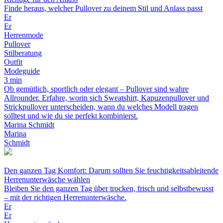
Finde heraus, welcher Pullover zu deinem Stil und Anlass passt
Er
Er
Herrenmode
Pullover
Stilberatung
Outfit
Modeguide
3 min
Ob gemütlich, sportlich oder elegant – Pullover sind wahre
Allrounder. Erfahre, worin sich Sweatshirt, Kapuzenpullover und
Strickpullover unterscheiden, wann du welches Modell tragen
solltest und wie du sie perfekt kombinierst.
Marina Schmidt
Marina
Schmidt
Den ganzen Tag Komfort: Darum sollten Sie feuchtigkeitsableitende
Herrenunterwäsche wählen
Bleiben Sie den ganzen Tag über trocken, frisch und selbstbewusst
– mit der richtigen Herrenunterwäsche.
Er
Er