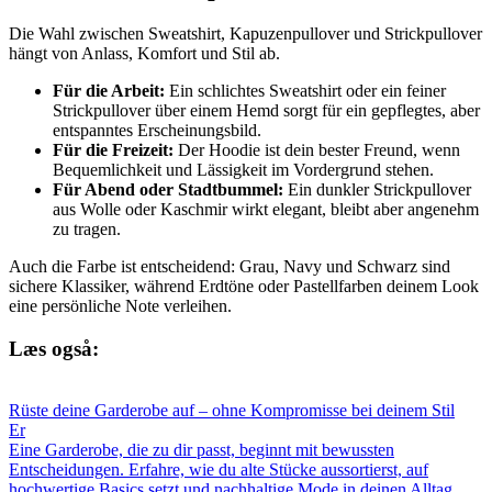
Die Wahl zwischen Sweatshirt, Kapuzenpullover und Strickpullover
hängt von Anlass, Komfort und Stil ab.
Für die Arbeit:
Ein schlichtes Sweatshirt oder ein feiner
Strickpullover über einem Hemd sorgt für ein gepflegtes, aber
entspanntes Erscheinungsbild.
Für die Freizeit:
Der Hoodie ist dein bester Freund, wenn
Bequemlichkeit und Lässigkeit im Vordergrund stehen.
Für Abend oder Stadtbummel:
Ein dunkler Strickpullover
aus Wolle oder Kaschmir wirkt elegant, bleibt aber angenehm
zu tragen.
Auch die Farbe ist entscheidend: Grau, Navy und Schwarz sind
sichere Klassiker, während Erdtöne oder Pastellfarben deinem Look
eine persönliche Note verleihen.
Læs også:
Rüste deine Garderobe auf – ohne Kompromisse bei deinem Stil
Er
Eine Garderobe, die zu dir passt, beginnt mit bewussten
Entscheidungen. Erfahre, wie du alte Stücke aussortierst, auf
hochwertige Basics setzt und nachhaltige Mode in deinen Alltag