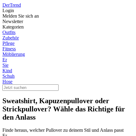
DerTrend
Login
Melden Sie sich an
Newsletter
Kategorien
Outfits
Zubehör
Pflege
Fitness
Möblierung
Er
Sie
Kind
Schuh
Hose
Sweatshirt, Kapuzenpullover oder
Strickpullover? Wähle das Richtige für
den Anlass
Finde heraus, welcher Pullover zu deinem Stil und Anlass passt
Er