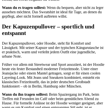
Wann du es tragen solltest:
Wenn du bequem, aber nicht zu leger
aussehen möchtest. Das Sweatshirt ist ideal für Tage, an denen du
gepflegt, aber nicht formell auftreten willst.
Der Kapuzenpullover – sportlich und
entspannt
Der Kapuzenpullover, oder Hoodie, steht für Komfort und
Lässigkeit. Mit seiner Kapuze und der typischen Kängurutasche ist
er praktisch, warm und verleiht jedem Outfit eine jugendliche,
urbane Note.
Früher vor allem mit Streetwear und Sport assoziiert, ist der Hoodie
heute ein fester Bestandteil moderner Freizeitmode. Unter einer
Jeansjacke oder einem Mantel getragen, sorgt er für einen coolen
Layering-Look. Mit Jeans und Sneakern kombiniert, entsteht ein
klassisches Freizeitoutfit, das in jeder deutschen Großstadt
funktioniert – ob in Berlin, Hamburg oder München.
Wann du ihn tragen solltest:
Beim Spaziergang im Park, beim
Treffen mit Freunden im Café oder beim gemütlichen Abend zu
Hause. Für formelle Anlässe ist der Hoodie weniger geeignet, aber
wenn es um Komfort und einen entspannten Stil geht, ist er