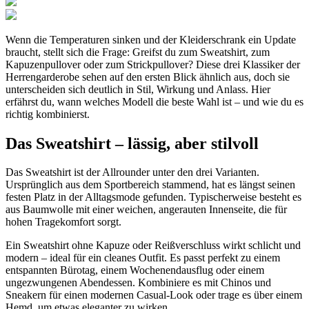
Wenn die Temperaturen sinken und der Kleiderschrank ein Update
braucht, stellt sich die Frage: Greifst du zum Sweatshirt, zum
Kapuzenpullover oder zum Strickpullover? Diese drei Klassiker der
Herrengarderobe sehen auf den ersten Blick ähnlich aus, doch sie
unterscheiden sich deutlich in Stil, Wirkung und Anlass. Hier
erfährst du, wann welches Modell die beste Wahl ist – und wie du es
richtig kombinierst.
Das Sweatshirt – lässig, aber stilvoll
Das Sweatshirt ist der Allrounder unter den drei Varianten.
Ursprünglich aus dem Sportbereich stammend, hat es längst seinen
festen Platz in der Alltagsmode gefunden. Typischerweise besteht es
aus Baumwolle mit einer weichen, angerauten Innenseite, die für
hohen Tragekomfort sorgt.
Ein Sweatshirt ohne Kapuze oder Reißverschluss wirkt schlicht und
modern – ideal für ein cleanes Outfit. Es passt perfekt zu einem
entspannten Bürotag, einem Wochenendausflug oder einem
ungezwungenen Abendessen. Kombiniere es mit Chinos und
Sneakern für einen modernen Casual-Look oder trage es über einem
Hemd, um etwas eleganter zu wirken.