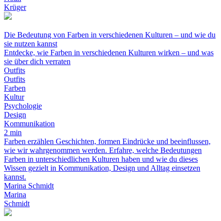
Krüger
Die Bedeutung von Farben in verschiedenen Kulturen – und wie du
sie nutzen kannst
Entdecke, wie Farben in verschiedenen Kulturen wirken – und was
sie über dich verraten
Outfits
Outfits
Farben
Kultur
Psychologie
Design
Kommunikation
2 min
Farben erzählen Geschichten, formen Eindrücke und beeinflussen,
wie wir wahrgenommen werden. Erfahre, welche Bedeutungen
Farben in unterschiedlichen Kulturen haben und wie du dieses
Wissen gezielt in Kommunikation, Design und Alltag einsetzen
kannst.
Marina Schmidt
Marina
Schmidt