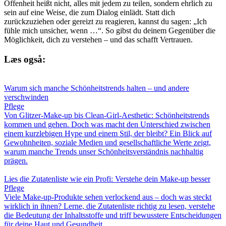
Offenheit heißt nicht, alles mit jedem zu teilen, sondern ehrlich zu
sein auf eine Weise, die zum Dialog einlädt. Statt dich
zurückzuziehen oder gereizt zu reagieren, kannst du sagen: „Ich
fühle mich unsicher, wenn …“. So gibst du deinem Gegenüber die
Möglichkeit, dich zu verstehen – und das schafft Vertrauen.
Læs også:
Warum sich manche Schönheitstrends halten – und andere
verschwinden
Pflege
Von Glitzer-Make-up bis Clean-Girl-Aesthetic: Schönheitstrends
kommen und gehen. Doch was macht den Unterschied zwischen
einem kurzlebigen Hype und einem Stil, der bleibt? Ein Blick auf
Gewohnheiten, soziale Medien und gesellschaftliche Werte zeigt,
warum manche Trends unser Schönheitsverständnis nachhaltig
prägen.
Lies die Zutatenliste wie ein Profi: Verstehe dein Make-up besser
Pflege
Viele Make-up-Produkte sehen verlockend aus – doch was steckt
wirklich in ihnen? Lerne, die Zutatenliste richtig zu lesen, verstehe
die Bedeutung der Inhaltsstoffe und triff bewusstere Entscheidungen
für deine Haut und Gesundheit.