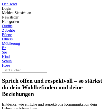
DerTrend
Login
Melden Sie sich an
Newsletter
Kategorien
Outfits
Zubehör
Pflege
Fitness
Möblierung
Er
Sie
Kind
Schuh
Hose
Sprich offen und respektvoll – so stärkst
du dein Wohlbefinden und deine
Beziehungen
Entdecke, wie ehrliche und respektvolle Kommunikation dein
Leben bereichern kann