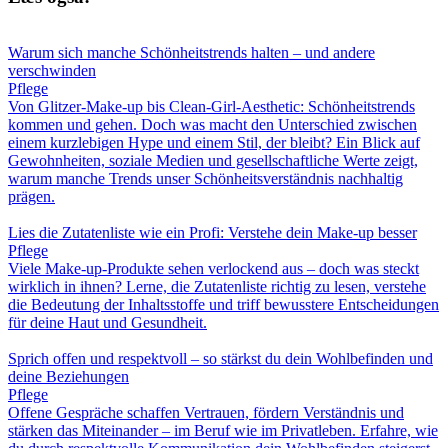
Warum sich manche Schönheitstrends halten – und andere
verschwinden
Pflege
Von Glitzer-Make-up bis Clean-Girl-Aesthetic: Schönheitstrends
kommen und gehen. Doch was macht den Unterschied zwischen
einem kurzlebigen Hype und einem Stil, der bleibt? Ein Blick auf
Gewohnheiten, soziale Medien und gesellschaftliche Werte zeigt,
warum manche Trends unser Schönheitsverständnis nachhaltig
prägen.
Lies die Zutatenliste wie ein Profi: Verstehe dein Make-up besser
Pflege
Viele Make-up-Produkte sehen verlockend aus – doch was steckt
wirklich in ihnen? Lerne, die Zutatenliste richtig zu lesen, verstehe
die Bedeutung der Inhaltsstoffe und triff bewusstere Entscheidungen
für deine Haut und Gesundheit.
Sprich offen und respektvoll – so stärkst du dein Wohlbefinden und
deine Beziehungen
Pflege
Offene Gespräche schaffen Vertrauen, fördern Verständnis und
stärken das Miteinander – im Beruf wie im Privatleben. Erfahre, wie