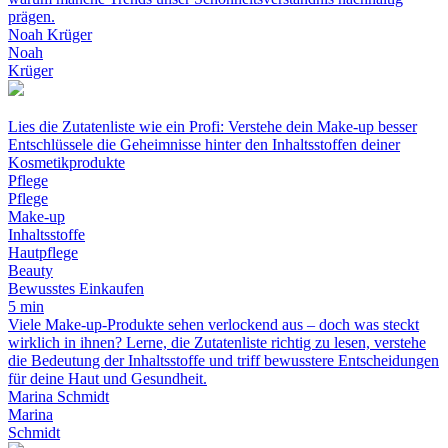
prägen.
Noah Krüger
Noah
Krüger
Lies die Zutatenliste wie ein Profi: Verstehe dein Make-up besser
Entschlüssele die Geheimnisse hinter den Inhaltsstoffen deiner
Kosmetikprodukte
Pflege
Pflege
Make-up
Inhaltsstoffe
Hautpflege
Beauty
Bewusstes Einkaufen
5 min
Viele Make-up-Produkte sehen verlockend aus – doch was steckt
wirklich in ihnen? Lerne, die Zutatenliste richtig zu lesen, verstehe
die Bedeutung der Inhaltsstoffe und triff bewusstere Entscheidungen
für deine Haut und Gesundheit.
Marina Schmidt
Marina
Schmidt