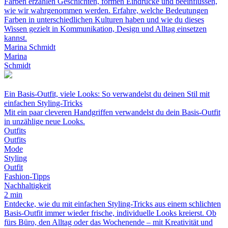
Farben erzählen Geschichten, formen Eindrücke und beeinflussen,
wie wir wahrgenommen werden. Erfahre, welche Bedeutungen
Farben in unterschiedlichen Kulturen haben und wie du dieses
Wissen gezielt in Kommunikation, Design und Alltag einsetzen
kannst.
Marina Schmidt
Marina
Schmidt
Ein Basis-Outfit, viele Looks: So verwandelst du deinen Stil mit
einfachen Styling-Tricks
Mit ein paar cleveren Handgriffen verwandelst du dein Basis-Outfit
in unzählige neue Looks.
Outfits
Outfits
Mode
Styling
Outfit
Fashion-Tipps
Nachhaltigkeit
2 min
Entdecke, wie du mit einfachen Styling-Tricks aus einem schlichten
Basis-Outfit immer wieder frische, individuelle Looks kreierst. Ob
fürs Büro, den Alltag oder das Wochenende – mit Kreativität und