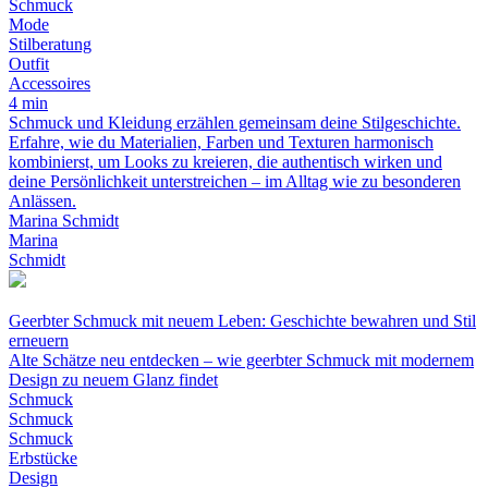
Schmuck
Mode
Stilberatung
Outfit
Accessoires
4 min
Schmuck und Kleidung erzählen gemeinsam deine Stilgeschichte.
Erfahre, wie du Materialien, Farben und Texturen harmonisch
kombinierst, um Looks zu kreieren, die authentisch wirken und
deine Persönlichkeit unterstreichen – im Alltag wie zu besonderen
Anlässen.
Marina Schmidt
Marina
Schmidt
Geerbter Schmuck mit neuem Leben: Geschichte bewahren und Stil
erneuern
Alte Schätze neu entdecken – wie geerbter Schmuck mit modernem
Design zu neuem Glanz findet
Schmuck
Schmuck
Schmuck
Erbstücke
Design