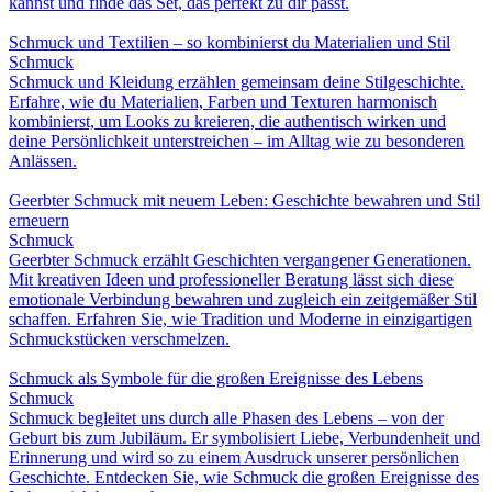
kannst und finde das Set, das perfekt zu dir passt.
Schmuck und Textilien – so kombinierst du Materialien und Stil
Schmuck
Schmuck und Kleidung erzählen gemeinsam deine Stilgeschichte.
Erfahre, wie du Materialien, Farben und Texturen harmonisch
kombinierst, um Looks zu kreieren, die authentisch wirken und
deine Persönlichkeit unterstreichen – im Alltag wie zu besonderen
Anlässen.
Geerbter Schmuck mit neuem Leben: Geschichte bewahren und Stil
erneuern
Schmuck
Geerbter Schmuck erzählt Geschichten vergangener Generationen.
Mit kreativen Ideen und professioneller Beratung lässt sich diese
emotionale Verbindung bewahren und zugleich ein zeitgemäßer Stil
schaffen. Erfahren Sie, wie Tradition und Moderne in einzigartigen
Schmuckstücken verschmelzen.
Schmuck als Symbole für die großen Ereignisse des Lebens
Schmuck
Schmuck begleitet uns durch alle Phasen des Lebens – von der
Geburt bis zum Jubiläum. Er symbolisiert Liebe, Verbundenheit und
Erinnerung und wird so zu einem Ausdruck unserer persönlichen
Geschichte. Entdecken Sie, wie Schmuck die großen Ereignisse des