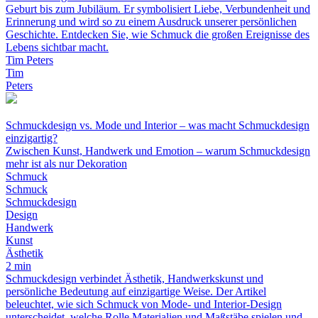
Geburt bis zum Jubiläum. Er symbolisiert Liebe, Verbundenheit und
Erinnerung und wird so zu einem Ausdruck unserer persönlichen
Geschichte. Entdecken Sie, wie Schmuck die großen Ereignisse des
Lebens sichtbar macht.
Tim Peters
Tim
Peters
Schmuckdesign vs. Mode und Interior – was macht Schmuckdesign
einzigartig?
Zwischen Kunst, Handwerk und Emotion – warum Schmuckdesign
mehr ist als nur Dekoration
Schmuck
Schmuck
Schmuckdesign
Design
Handwerk
Kunst
Ästhetik
2 min
Schmuckdesign verbindet Ästhetik, Handwerkskunst und
persönliche Bedeutung auf einzigartige Weise. Der Artikel
beleuchtet, wie sich Schmuck von Mode- und Interior-Design
unterscheidet, welche Rolle Materialien und Maßstäbe spielen und