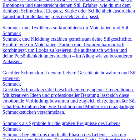
Emotionen und unterstreicht deinen Stil. Erfahre, wie du mit dem
richtigen Schmuckset Eleganz, Stärke oder Schlichtheit ausdrücken
kannst und finde das Set, das perfekt zu dir passt.
Schmuck und Textilien – so kombinierst du Materialien und Stil
Schmuck
Schmuck und Kleidung erzählen gemeinsam deine Stilgeschichte.
Erfahre, wie du Materialien, Farben und Texturen harmonisch
kombinierst, um Looks zu kreieren, die authentisch wirken und
deine Persönlichkeit unterstreichen – im Alltag wie zu besonderen
Anlässen.
Geerbter Schmuck mit neuem Leben: Geschichte bewahren und Stil
erneuern
Schmuck
Geerbter Schmuck erzählt Geschichten vergangener Generationen.
Mit kreativen Ideen und professioneller Beratung lässt sich diese
emotionale Verbindung bewahren und zugleich ein zeitgemäßer Stil
schaffen. Erfahren Sie, wie Tradition und Moderne in einzigartigen
Schmuckstücken verschmelzen.
Schmuck als Symbole für die großen Ereignisse des Lebens
Schmuck
Schmuck begleitet uns durch alle Phasen des Lebens – von der