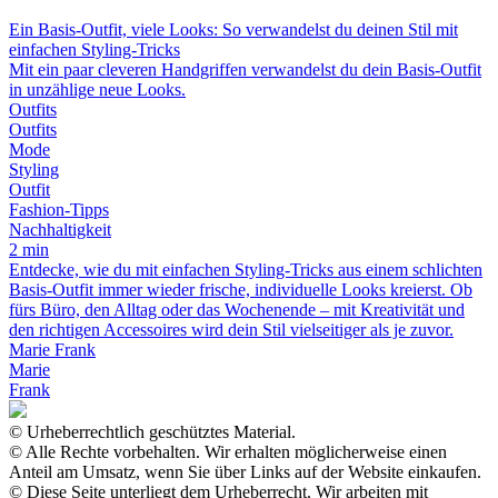
Ein Basis-Outfit, viele Looks: So verwandelst du deinen Stil mit
einfachen Styling-Tricks
Mit ein paar cleveren Handgriffen verwandelst du dein Basis-Outfit
in unzählige neue Looks.
Outfits
Outfits
Mode
Styling
Outfit
Fashion-Tipps
Nachhaltigkeit
2 min
Entdecke, wie du mit einfachen Styling-Tricks aus einem schlichten
Basis-Outfit immer wieder frische, individuelle Looks kreierst. Ob
fürs Büro, den Alltag oder das Wochenende – mit Kreativität und
den richtigen Accessoires wird dein Stil vielseitiger als je zuvor.
Marie Frank
Marie
Frank
© Urheberrechtlich geschütztes Material.
© Alle Rechte vorbehalten. Wir erhalten möglicherweise einen
Anteil am Umsatz, wenn Sie über Links auf der Website einkaufen.
© Diese Seite unterliegt dem Urheberrecht. Wir arbeiten mit