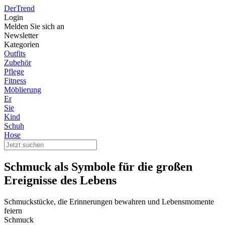
DerTrend
Login
Melden Sie sich an
Newsletter
Kategorien
Outfits
Zubehör
Pflege
Fitness
Möblierung
Er
Sie
Kind
Schuh
Hose
Schmuck als Symbole für die großen
Ereignisse des Lebens
Schmuckstücke, die Erinnerungen bewahren und Lebensmomente
feiern
Schmuck