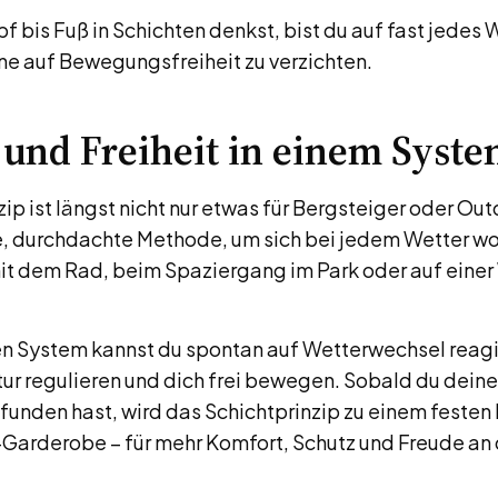
 bis Fuß in Schichten denkst, bist du auf fast jedes 
hne auf Bewegungsfreiheit zu verzichten.
und Freiheit in einem Syst
ip ist längst nicht nur etwas für Bergsteiger oder Out
he, durchdachte Methode, um sich bei jedem Wetter wo
it dem Rad, beim Spaziergang im Park oder auf eine
en System kannst du spontan auf Wetterwechsel reagi
r regulieren und dich frei bewegen. Sobald du deine
unden hast, wird das Schichtprinzip zu einem festen
Garderobe – für mehr Komfort, Schutz und Freude a