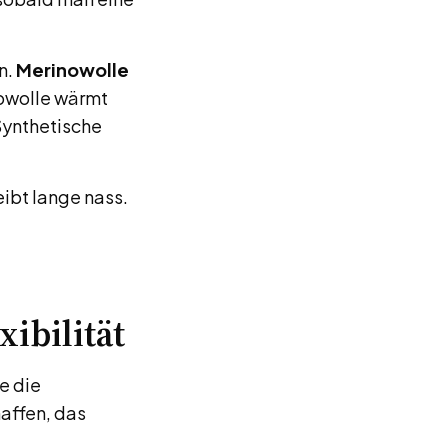
n.
Merinowolle
nowolle wärmt
Synthetische
eibt lange nass.
ibilität
e die
haffen, das