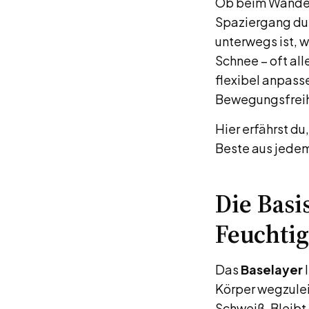
Ob beim Wander
Spaziergang dur
unterwegs ist, 
Schnee – oft all
flexibel anpass
Bewegungsfreihe
Hier erfährst du
Beste aus jedem
Die Basi
Feuchti
Das
Baselayer
l
Körper wegzule
Schweiß. Bleibt 