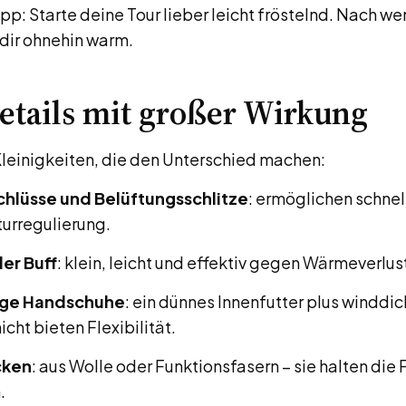
pp: Starte deine Tour lieber leicht fröstelnd. Nach w
dir ohnehin warm.
etails mit großer Wirkung
 Kleinigkeiten, die den Unterschied machen:
chlüsse und Belüftungsschlitze
: ermöglichen schnel
urregulierung.
er Buff
: klein, leicht und effektiv gegen Wärmeverlus
ige Handschuhe
: ein dünnes Innenfutter plus winddic
cht bieten Flexibilität.
cken
: aus Wolle oder Funktionsfasern – sie halten die
.