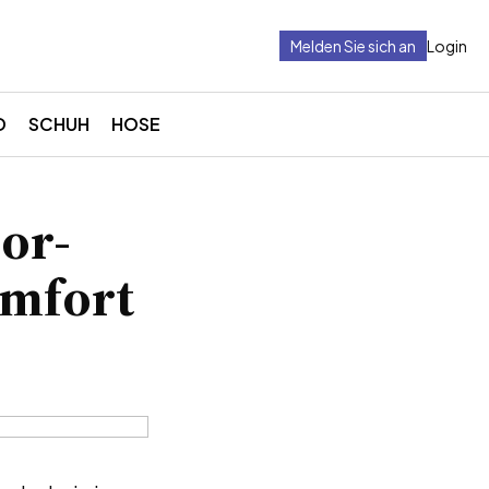
Melden Sie sich an
Login
D
SCHUH
HOSE
oor-
omfort