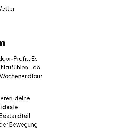
Wetter
em
door-Profis. Es
hlzufühlen – ob
r Wochenendtour
eren, deine
 ideale
 Bestandteil
n der Bewegung