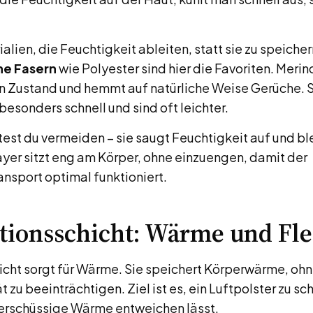
ialien, die Feuchtigkeit ableiten, statt sie zu speicher
he Fasern
wie Polyester sind hier die Favoriten. Meri
n Zustand und hemmt auf natürliche Weise Gerüche. 
besonders schnell und sind oft leichter.
test du vermeiden – sie saugt Feuchtigkeit auf und bl
ayer sitzt eng am Körper, ohne einzuengen, damit der
ansport optimal funktioniert.
ationsschicht: Wärme und Flex
hicht sorgt für Wärme. Sie speichert Körperwärme, ohn
 zu beeinträchtigen. Ziel ist es, ein Luftpolster zu sc
überschüssige Wärme entweichen lässt.