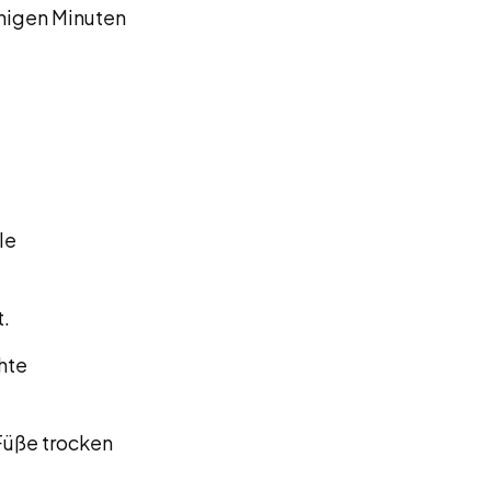
enigen Minuten
le
t.
hte
 Füße trocken