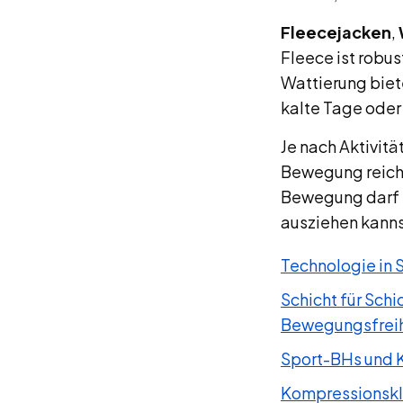
Fleecejacken
,
Fleece ist robus
Wattierung biet
kalte Tage oder
Je nach Aktivitä
Bewegung reicht
Bewegung darf es
ausziehen kanns
Technologie in 
Schicht für Sch
Bewegungsfreih
Sport-BHs und K
Kompressionskle