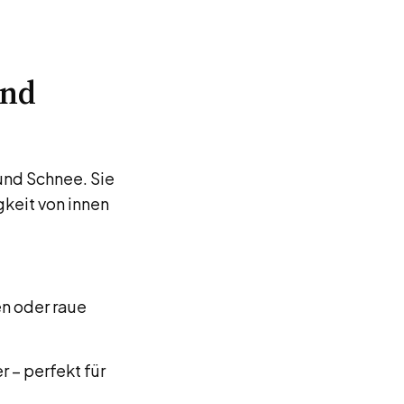
und
und Schnee. Sie
gkeit von innen
en oder raue
r – perfekt für