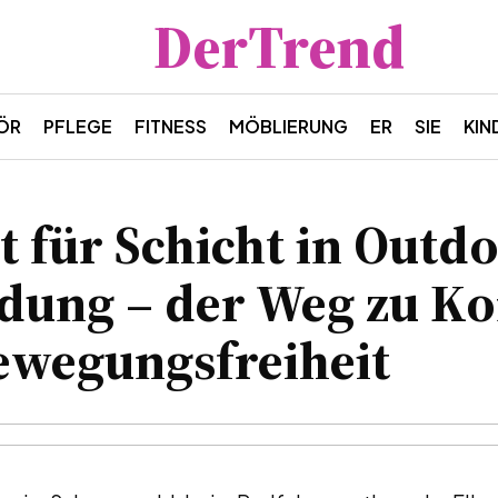
DerTrend
ÖR
PFLEGE
FITNESS
MÖBLIERUNG
ER
SIE
KIN
t für Schicht in Outd
idung – der Weg zu K
ewegungsfreiheit