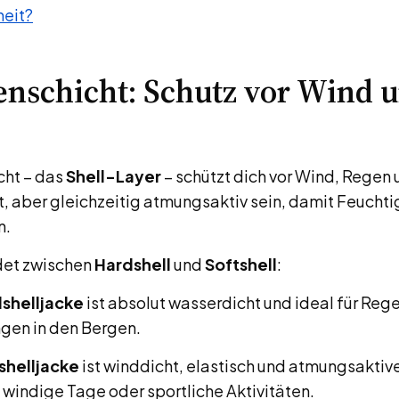
eit?
nschicht: Schutz vor Wind 
cht – das
Shell-Layer
– schützt dich vor Wind, Regen 
t, aber gleichzeitig atmungsaktiv sein, damit Feuchti
n.
det zwischen
Hardshell
und
Softshell
:
shelljacke
ist absolut wasserdicht und ideal für Reg
gen in den Bergen.
shelljacke
ist winddicht, elastisch und atmungsaktive
 windige Tage oder sportliche Aktivitäten.