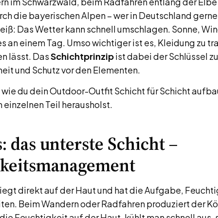
n im Schwarzwald, beim Radfahren entlang der Elbe
ch die bayerischen Alpen – wer in Deutschland gern
weiß: Das Wetter kann schnell umschlagen. Sonne, Wi
es an einem Tag. Umso wichtiger ist es, Kleidung zu tr
en lässt. Das
Schichtprinzip
ist dabei der Schlüssel z
it und Schutz vor den Elementen.
, wie du dein Outdoor-Outfit Schicht für Schicht aufb
 einzelnen Teil herausholst.
s: das unterste Schicht –
gkeitsmanagement
iegt direkt auf der Haut und hat die Aufgabe, Feucht
iten. Beim Wandern oder Radfahren produziert der K
die Feuchtigkeit auf der Haut, kühlt man schnell aus,