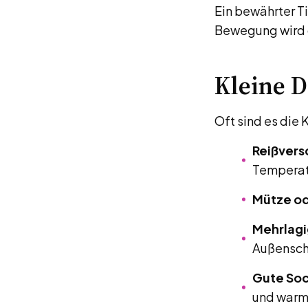
Ein bewährter Ti
Bewegung wird 
Kleine D
Oft sind es die
Reißvers
Temperat
Mütze od
Mehrlag
Außenschi
Gute So
und warm