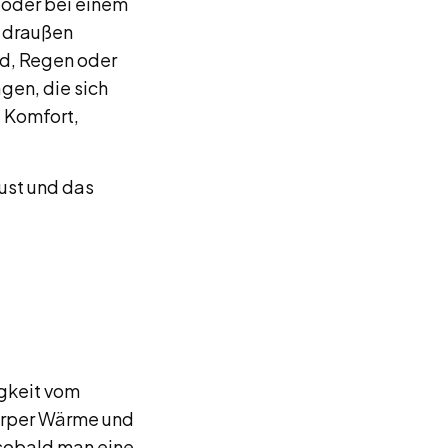
 oder bei einem
e draußen
nd, Regen oder
agen, die sich
u Komfort,
aust und das
igkeit vom
örper Wärme und
 sobald man eine