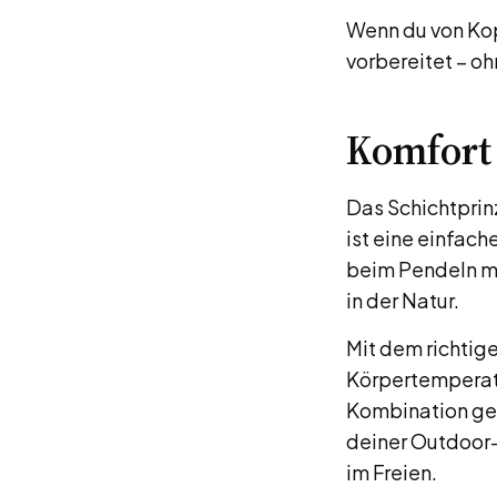
Wenn du von Kopf
vorbereitet – o
Komfort 
Das Schichtprinz
ist eine einfac
beim Pendeln m
in der Natur.
Mit dem richtig
Körpertemperatu
Kombination gef
deiner Outdoor-
im Freien.