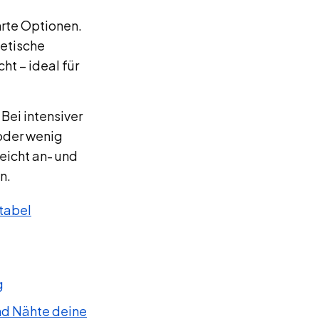
rte Optionen.
hetische
t – ideal für
 Bei intensiver
oder wenig
leicht an- und
n.
rtabel
g
nd Nähte deine