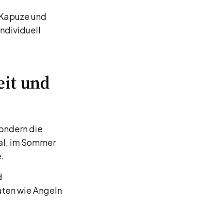
e Kapuze und
ndividuell
eit und
sondern die
eal, im Sommer
.
d
äten wie Angeln