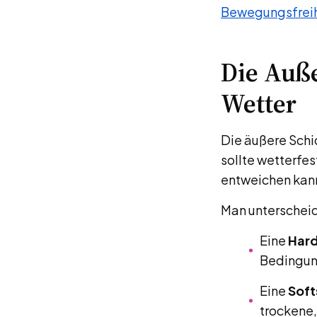
Bewegungsfreih
Die Auße
Wetter
Die äußere Schi
sollte wetterfes
entweichen kan
Man unterschei
Eine
Hard
Bedingun
Eine
Soft
trockene,