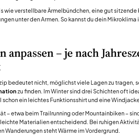
ls wie verstellbare Ärmelbündchen, eine gut sitzend
ngen unter den Armen. So kannst du dein Mikroklima i
n anpassen – je nach Jahresz
t
zip bedeutet nicht, möglichst viele Lagen zu tragen, 
nation
zu finden. Im Winter sind drei Schichten oft id
 schon ein leichtes Funktionsshirt und eine Windjacke
tät – etwa beim Trailrunning oder Mountainbiken – sin
leichte Materialien entscheidend. Bei ruhigen Aktivit
en Wanderungen steht Wärme im Vordergrund.