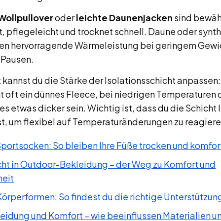
Wollpullover
oder
leichte Daunenjacken
sind bewäh
t, pflegeleicht und trocknet schnell. Daune oder synt
en hervorragende Wärmeleistung bei geringem Gewich
 Pausen.
t kannst du die Stärke der Isolationsschicht anpassen:
 oft ein dünnes Fleece, bei niedrigen Temperaturen 
 etwas dicker sein. Wichtig ist, dass du die Schicht 
t, um flexibel auf Temperaturänderungen zu reagiere
Sportsocken: So bleiben Ihre Füße trocken und komfo
icht in Outdoor-Bekleidung – der Weg zu Komfort und
eit
örperformen: So findest du die richtige Unterstützun
idung und Komfort – wie beeinflussen Materialien u